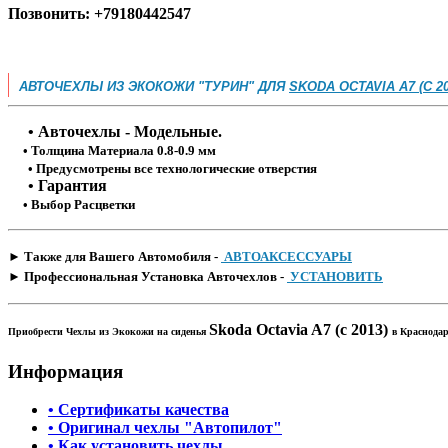
Позвонить: +79180442547
АВТОЧЕХЛЫ ИЗ ЭКОКОЖИ "ТУРИН" ДЛЯ
SKODA OCTAVIA A7 (С 20
• Авточехлы - Модельные.
• Толщина Материала 0.8-0.9 мм
• Предусмотрены все технологические отверстия
• Гарантия
• Выбор Расцветки
​► Также для Вашего Автомобиля -
АВТОАКСЕССУАРЫ
► Профессиональная Установка Авточехлов -
УСТАНОВИТЬ
Skoda Octavia A7 (с 2013)
Приобрести Чехлы из Экокожи на сиденья
в Краснодар
Информация
• Сертификаты качества
• Оригинал чехлы "Автопилот"
• Как установить чехлы