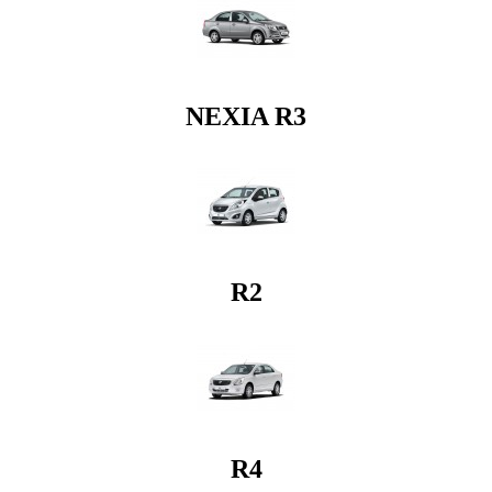
NEXIA R3
R2
R4