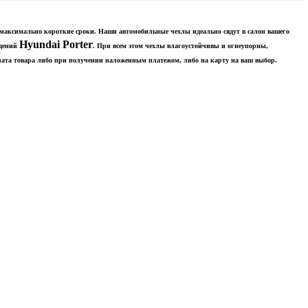
в максимально короткие сроки. Наши автомобильные чехлы идеально сядут в салон вашего
Hyundai Porter
идений
. При всем этом чехлы влагоустойчивы и огнеупорны,
лата товара либо при получении наложенным платежом, либо на карту на ваш выбор.