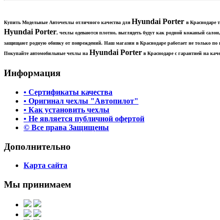
Hyundai Porter
Купить Модельные Авточехлы отличного качества для
в Краснодаре 
Hyundai Porter
, чехлы одеваются плотно, выглядеть будут как родной кожаный салон
защищают родную обивку от повреждений. Наш магазин в Краснодаре работает не только по
Hyundai Porter​
Покупайте автомобильные чехлы на
в Краснодаре с гарантией на каче
Информация
• Сертификаты качества
• Оригинал чехлы "Автопилот"
• Как установить чехлы
• Не является публичной офертой
© Все права Защищены
Дополнительно
Карта сайта
Мы принимаем