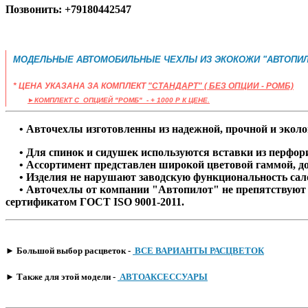
Позвонить: +79180442547
МОДЕЛЬНЫЕ АВТОМОБИЛЬНЫЕ ЧЕХЛЫ ИЗ ЭКОКОЖИ "АВТОПИЛ
* ЦЕНА УКАЗАНА ЗА КОМПЛЕКТ
"СТАНДАРТ" ( БЕЗ ОПЦИИ - РОМБ)
​
►КОМПЛЕКТ C ОПЦИЕЙ "РОМБ" - + 1000 Р К ЦЕНЕ.
• Авточехлы изготовленны из надежной, прочной и эколог
• Для спинок и сидушек используются вставки из перфорир
• Ассортимент представлен широкой цветовой гаммой, д
• Изделия не нарушают заводскую функциональность сало
• Авточехлы от компании "Автопилот" не препятствуют с
сертификатом ГОСТ ISO 9001-2011.
​► Большой выбор расцветок -
ВСЕ ВАРИАНТЫ РАСЦВЕТОК
​► Также для этой модели -
АВТОАКСЕССУАРЫ