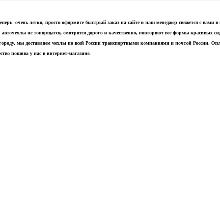
теперь очень легко, просто оформите быстрый заказ на сайте и наш менеджер свяжется с вами 
, авточехлы не топорщатся, смотрятся дорого и качественно, повторяют все формы красивых с
 городу, мы доставляем чехлы по всей России транспортными компаниями и почтой России. Оп
ство пошива у нас в интернет-магазине.